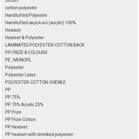
cotton
cotton polyester
Handtufted Polyester
Handtufted ακρυλικό (acrylic) 100%
Heatset
Heatset & Polyester
LAMINATED POLYESTER-COTTON BACK
P.P. FRIZE 8 COLOURS
PE , MONOFIL
Polyester
Polyester Latex
POLYESTER-COTTON-CHENILE
PP
PP 75%
PP 75% Acrylic 25%
PP Frize
PP Frize Cotton
PP Heatset
PP heatset with shrinked polyester