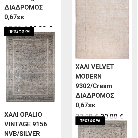
was:
τιμή
ΔΙΑΔΡΟΜΟΣ
37,50 €.
είναι
0,67εκ
30,0
Original
Η
37,50
€
30,00
€
ΠΡΟΣΦΟΡΆ!
price
τρέχουσα
was:
τιμή
37,50 €.
είναι:
30,00 €.
ΧΑΛΙ VELVET
MODERN
9302/Cream
ΔΙΑΔΡΟΜΟΣ
0,67εκ
ΧΑΛΙ OPALIO
Original
Η
37,50
€
30,00
€
ΠΡΟΣΦΟΡΆ!
VINTAGE 9156
price
τρέ
was:
τιμή
NVB/SILVER