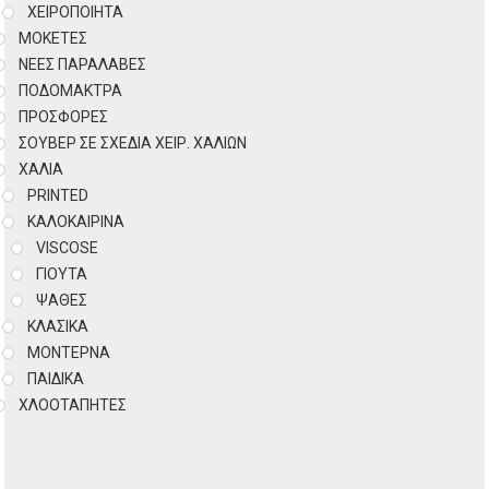
ΧΕΙΡΟΠΟΙΗΤΑ
ΜΟΚΕΤΕΣ
ΝΕΕΣ ΠΑΡΑΛΑΒΕΣ
ΠΟΔΟΜΑΚΤΡΑ
ΠΡΟΣΦΟΡΕΣ
ΣΟΥΒΕΡ ΣΕ ΣΧΕΔΙΑ ΧΕΙΡ. ΧΑΛΙΩΝ
ΧΑΛΙΑ
PRINTED
ΚΑΛΟΚΑΙΡΙΝΑ
VISCOSE
ΓΙΟΥΤΑ
ΨΑΘΕΣ
ΚΛΑΣΙΚΑ
ΜΟΝΤΕΡΝΑ
ΠΑΙΔΙΚΑ
ΧΛΟΟΤΑΠΗΤΕΣ