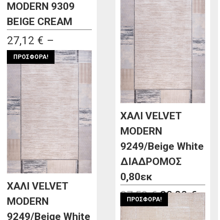
MODERN 9309
98,40 €
BEIGE CREAM
through
27,12
€
–
155,20 €
Price
192,80
€
ΠΡΟΣΦΟΡΆ!
range:
27,12 €
through
192,80 €
ΧΑΛΙ VELVET
MODERN
9249/Beige White
ΔΙΑΔΡΟΜΟΣ
0,80εκ
ΧΑΛΙ VELVET
Original
Η
37,50
€
30,00
€
MODERN
ΠΡΟΣΦΟΡΆ!
price
τρέ
9249/Beige White