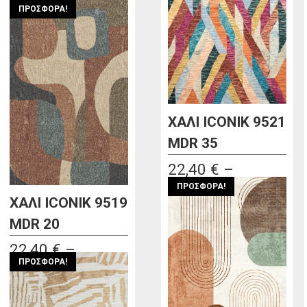
24,50 €.
είναι:
ΠΡΟΣΦΟΡΆ!
68,80 €
19,60 €.
ΧΑΛΙ ΙCΟΝΙΚ 9521
MDR 35
22,40
€
–
Price
68,80
€
ΠΡΟΣΦΟΡΆ!
ΧΑΛΙ ΙCΟΝΙΚ 9519
range:
MDR 20
22,40 €
through
22,40
€
–
68,80 €
ΠΡΟΣΦΟΡΆ!
Price
68,80
€
range:
22,40 €