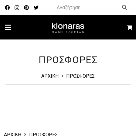
ΠΡΟΣΦΟΡΕΣ
ΑΡΧΙΚΗ
ΠΡΟΣΦΟΡΕΣ
ΠΡΟΣΦΟΡΕΣ
ΑΡΧΙΚΗ
ΠΡΟΣΦΟΡΕΣ