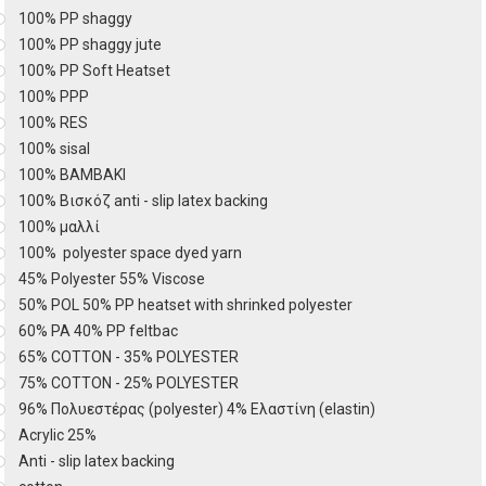
100% PP shaggy
100% PP shaggy jute
100% PP Soft Heatset
100% PPP
100% RES
100% sisal
100% ΒΑΜΒΑΚΙ
100% Βισκόζ anti - slip latex backing
100% μαλλί
100% polyester space dyed yarn
45% Polyester 55% Viscose
50% POL 50% PP heatset with shrinked polyester
60% PA 40% PP feltbac
65% COTTON - 35% POLYESTER
75% COTTON - 25% POLYESTER
96% Πολυεστέρας (polyester) 4% Ελαστίνη (elastin)
Acrylic 25%
Anti - slip latex backing