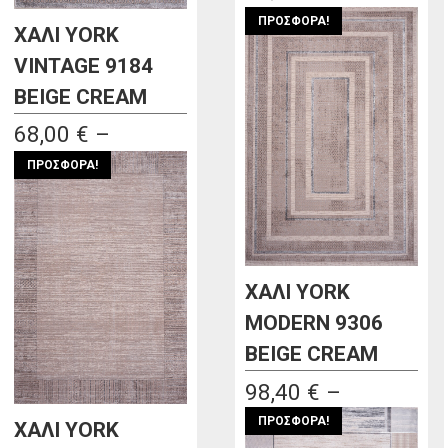
Price
155,20
€
ΠΡΟΣΦΟΡΆ!
ΧΑΛΙ YORK
range:
VINTAGE 9184
89,60 €
BEIGE CREAM
through
155,20 €
68,00
€
–
Price
192,80
€
ΠΡΟΣΦΟΡΆ!
range:
68,00 €
through
192,80 €
ΧΑΛΙ YORK
MODERN 9306
BEIGE CREAM
98,40
€
–
Price
155,20
€
ΠΡΟΣΦΟΡΆ!
ΧΑΛΙ YORK
range: