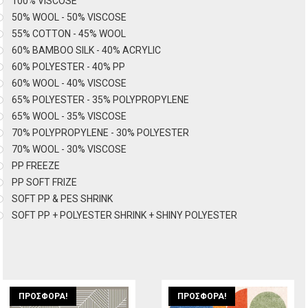
100% VISCOSE
50% WOOL - 50% VISCOSE
55% COTTON - 45% WOOL
60% BAMBOO SILK - 40% ACRYLIC
60% POLYESTER - 40% PP
60% WOOL - 40% VISCOSE
65% POLYESTER - 35% POLYPROPYLENE
65% WOOL - 35% VISCOSE
70% POLYPROPYLENE - 30% POLYESTER
70% WOOL - 30% VISCOSE
PP FREEZE
PP SOFT FRIZE
SOFT PP & PES SHRINK
SOFT PP + POLYESTER SHRINK + SHINY POLYESTER
ΠΡΟΣΦΟΡΆ!
ΠΡΟΣΦΟΡΆ!