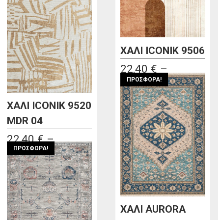
through
68,80 €
ΧΑΛΙ ΙCΟΝΙΚ 9506
22,40
€
–
Price
ΠΡΟΣΦΟΡΆ!
68,80
€
range:
ΧΑΛΙ ΙCΟΝΙΚ 9520
22,40 €
MDR 04
through
68,80 €
22,40
€
–
ΠΡΟΣΦΟΡΆ!
Price
68,80
€
range:
22,40 €
through
68,80 €
ΧΑΛΙ AURORA