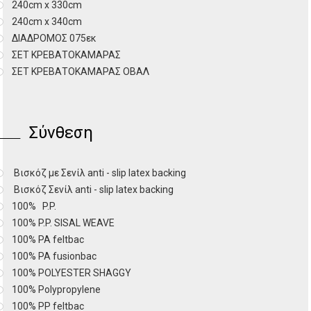
240cm x 330cm
240cm x 340cm
ΔΙΑΔΡΟΜΟΣ 075εκ
ΣΕΤ ΚΡΕΒΑΤΟΚΑΜΑΡΑΣ
ΣΕΤ ΚΡΕΒΑΤΟΚΑΜΑΡΑΣ ΟΒΑΛ
Σύνθεση
Βισκόζ με Σενίλ anti - slip latex backing
Βισκόζ Σενίλ anti - slip latex backing
100% P.P.
100% P.P. SISAL WEAVE
100% PA feltbac
100% PA fusionbac
100% POLYESTER SHAGGY
100% Polypropylene
100% PP feltbac