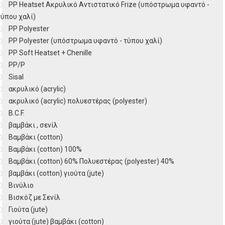
PP Heatset Ακρυλικό Αντιστατικό Frize (υπόστρωμα υφαντό -
τύπου χαλί)
PP Polyester
PP Polyester (υπόστρωμα υφαντό - τύπου χαλί)
PP Soft Heatset + Chenille
PP/P
Sisal
ακρυλικό (acrylic)
ακρυλικό (acrylic) πολυεστέρας (polyester)
Β.C.F.
βαμβάκι , σενίλ
Βαμβάκι (cotton)
Βαμβάκι (cotton) 100%
Βαμβάκι (cotton) 60% Πολυεστέρας (polyester) 40%
βαμβάκι (cotton) γιούτα (jute)
Βινύλιο
Βισκόζ με Σενίλ
Γιούτα (jute)
γιούτα (jute) βαμβάκι (cotton)