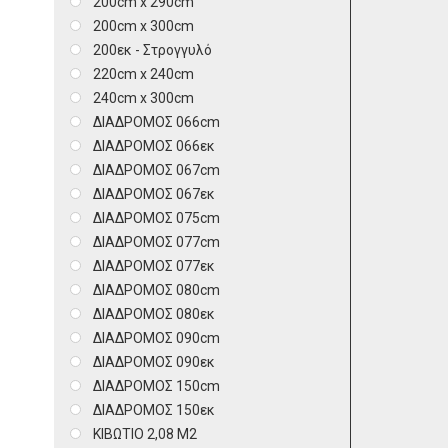
200cm x 290cm
200cm x 300cm
200εκ - Στρογγυλό
220cm x 240cm
240cm x 300cm
ΔΙΑΔΡΟΜΟΣ 066cm
ΔΙΑΔΡΟΜΟΣ 066εκ
ΔΙΑΔΡΟΜΟΣ 067cm
ΔΙΑΔΡΟΜΟΣ 067εκ
ΔΙΑΔΡΟΜΟΣ 075cm
ΔΙΑΔΡΟΜΟΣ 077cm
ΔΙΑΔΡΟΜΟΣ 077εκ
ΔΙΑΔΡΟΜΟΣ 080cm
ΔΙΑΔΡΟΜΟΣ 080εκ
ΔΙΑΔΡΟΜΟΣ 090cm
ΔΙΑΔΡΟΜΟΣ 090εκ
ΔΙΑΔΡΟΜΟΣ 150cm
ΔΙΑΔΡΟΜΟΣ 150εκ
ΚΙΒΩΤΙΟ 2,08 Μ2