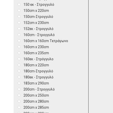
150 εκ - Στρογγυλό
150cm x 220cm
150cm-Στρογγυλό
152cm x 230cm
152εκ - Στρογγυλό
160cm - Στρογγυλό
160cm x 160cm Tετράγωνο
160cm x 230cm
160cm x 235cm
160εκ - Στρόγγυλο
180cm x 220cm
180cm-Στρογγυλό
180εκ - Στρογγυλό
183cm x 290cm
200cm - Στρογγυλό
200cm x 250cm
200cm x 280cm
200cm x 285cm