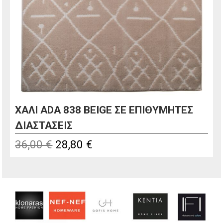
ΧΑΛΙ ADA 838 BEIGE ΣΕ ΕΠΙΘΥΜΗΤΕΣ
ΔΙΑΣΤΑΣΕΙΣ
Original
Η
36,00
€
28,80
€
price
τρέχουσα
was:
τιμή
36,00 €.
είναι:
28,80 €.