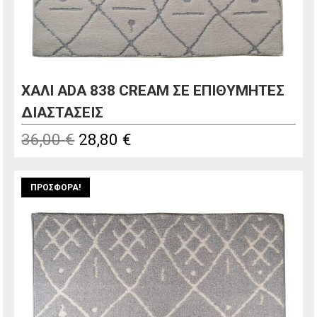
ΧΑΛΙ ADA 838 CREAM ΣΕ ΕΠΙΘΥΜΗΤΕΣ
ΔΙΑΣΤΑΣΕΙΣ
Original
Η
36,00
€
28,80
€
price
τρέχουσα
was:
τιμή
ΠΡΟΣΦΟΡΆ!
36,00 €.
είναι:
28,80 €.