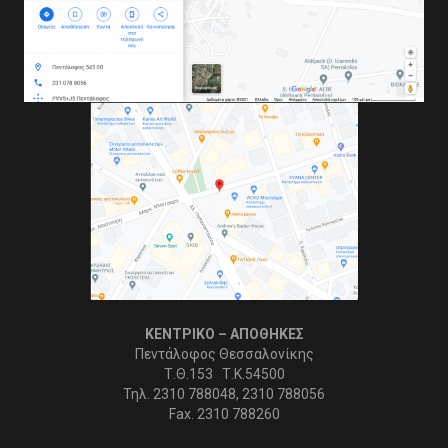
ΚΕΝΤΡΙΚΟ – ΑΠΟΘΗΚΕΣ
Πεντάλοφος Θεσσαλονίκης
Τ.Θ.153 Τ.Κ.54500
Τηλ. 2310 788048, 2310 788056
Fax. 2310 788260