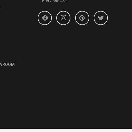
Τ.
6947 848423
6
OWROOM