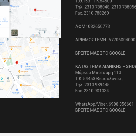
Τ.Θ.153 Τ.Κ.54500
Τηλ. 2310 788048, 2310 78805
Fax. 2310 788260
ΑΦΜ : 082650773
ΑΡΙΘΜΟΣ ΓΕΜΗ : 57706004000
ΒΡΕΙΤΕ ΜΑΣ ΣΤΟ GOOGLE
ΚΑΤΑΣΤΗΜΑ ΛΙΑΝΙΚΗΣ – SH
Μάρκου Μπότσαρη 110
Τ.Κ. 54453 Θεσσαλονίκη
Τηλ. 2310 939445
Fax. 2310 901034
WhatsApp/Viber. 6988 356661
ΒΡΕΙΤΕ ΜΑΣ ΣΤΟ GOOGLE