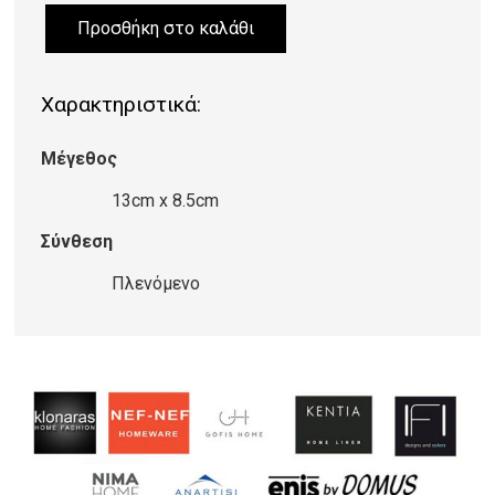
Προσθήκη στο καλάθι
ΣΟΥΒΕΡ
Coaster
Χαρακτηριστικά:
rugs-
Burnt
Μέγεθος
Orange
Bokhara
13cm x 8.5cm
ποσότητα
Σύνθεση
Πλενόμενο