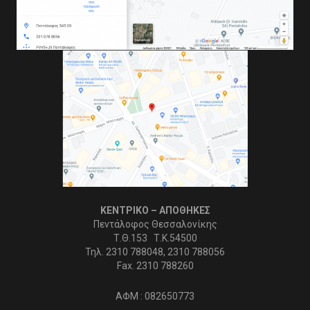
ΚΕΝΤΡΙΚΟ – ΑΠΟΘΗΚΕΣ
Πεντάλοφος Θεσσαλονίκης
Τ.Θ.153 Τ.Κ.54500
Τηλ. 2310 788048, 2310 788056
Fax. 2310 788260
ΑΦΜ : 082650773