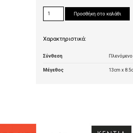
ΣΟΥΒΕΡ
Προσθήκη στο καλάθι
Coaster
rugs-
Oushak
Χαρακτηριστικά:
Indienne
ποσότητα
Σύνθεση
Πλενόμενο
Μέγεθος
13cm x 8.5