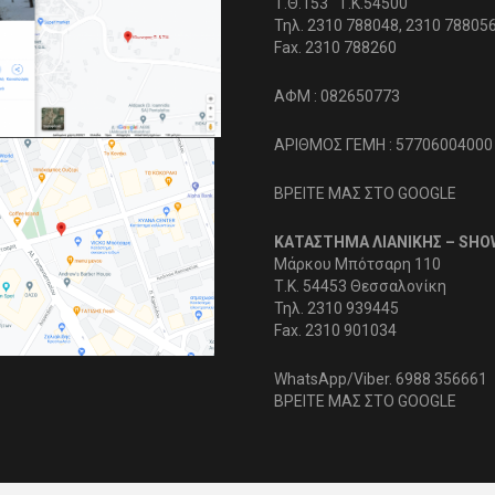
Τ.Θ.153 Τ.Κ.54500
Τηλ. 2310 788048, 2310 78805
Fax. 2310 788260
ΑΦΜ : 082650773
ΑΡΙΘΜΟΣ ΓΕΜΗ : 57706004000
ΒΡΕΙΤΕ ΜΑΣ ΣΤΟ GOOGLE
ΚΑΤΑΣΤΗΜΑ ΛΙΑΝΙΚΗΣ – SH
Μάρκου Μπότσαρη 110
Τ.Κ. 54453 Θεσσαλονίκη
Τηλ. 2310 939445
Fax. 2310 901034
WhatsApp/Viber. 6988 356661
ΒΡΕΙΤΕ ΜΑΣ ΣΤΟ GOOGLE