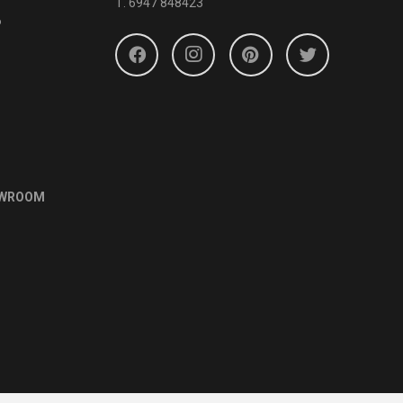
Τ.
6947 848423
6
OWROOM