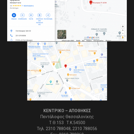
ΚΕΝΤΡΙΚΟ – ΑΠΟΘΗΚΕΣ
Πεντάλοφος Θεσσαλονίκης
Τ.Θ.153 Τ.Κ.54500
Τηλ. 2310 788048, 2310 788056