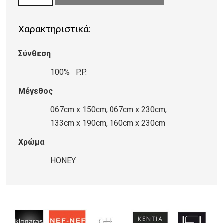
ΨΑΘΑ
DECO
Χαρακτηριστικά:
3787/W
UT6
Σύνθεση
HONEY
ποσότητα
100% P.P.
Μέγεθος
067cm x 150cm, 067cm x 230cm,
133cm x 190cm, 160cm x 230cm
Χρώμα
HONEY