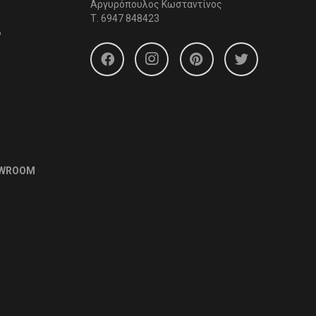
Αργυρόπουλος Κωσταντίνος
Τ.
6947 848423
6
OWROOM