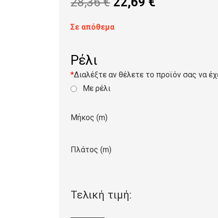
Original
Η
28,36
€
22,69
€
price
τρέχουσα
was:
τιμή
Σε απόθεμα
28,36 €.
είναι:
22,69 €.
Ρέλι
*
Διαλέξτε αν θέλετε το προϊόν σας να έχ
Με ρέλι
Μήκος (m)
Πλάτος (m)
Τελική τιμή: