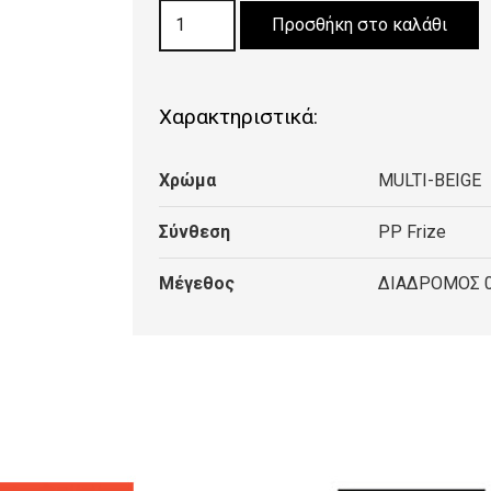
ΧΑΛΙ
Προσθήκη στο καλάθι
ΨΑΘΑ
VAN
20824/Y
Χαρακτηριστικά:
MULTI-
BEIGE
Χρώμα
MULTI-BEIGE
ΔΙΑΔΡΟΜΟΣ
0,67cm
Σύνθεση
PP Frize
ποσότητα
Μέγεθος
ΔΙΑΔΡΟΜΟΣ 