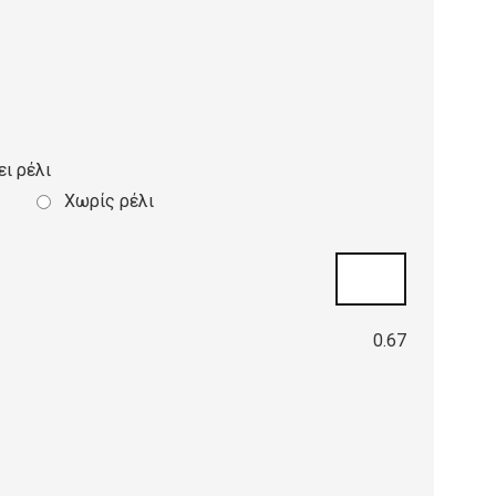
ει ρέλι
Χωρίς ρέλι
0.67