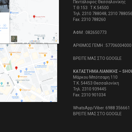
Πεντάλοφος Θεσσαλονίκης
Τ.Θ.153 Τ.Κ.54500
Τηλ. 2310 788048, 2310 78805
Fax. 2310 788260
ΑΦΜ : 082650773
ΑΡΙΘΜΟΣ ΓΕΜΗ : 57706004000
ΒΡΕΙΤΕ ΜΑΣ ΣΤΟ GOOGLE
ΚΑΤΑΣΤΗΜΑ ΛΙΑΝΙΚΗΣ – SH
Μάρκου Μπότσαρη 110
Τ.Κ. 54453 Θεσσαλονίκη
Τηλ. 2310 939445
Fax. 2310 901034
WhatsApp/Viber. 6988 356661
ΒΡΕΙΤΕ ΜΑΣ ΣΤΟ GOOGLE