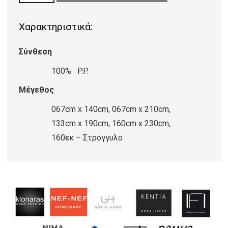
ZOLA
Χαρακτηριστικά:
62001/W
B5F
Σύνθεση
ποσότητα
100% P.P.
Μέγεθος
067cm x 140cm, 067cm x 210cm,
133cm x 190cm, 160cm x 230cm,
160εκ – Στρόγγυλο