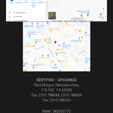
ΚΕΝΤΡΙΚΟ – ΑΠΟΘΗΚΕΣ
Πεντάλοφος Θεσσαλονίκης
Τ.Θ.153 Τ.Κ.54500
Τηλ. 2310 788048, 2310 788056
Fax. 2310 788260
ΑΦΜ : 082650773