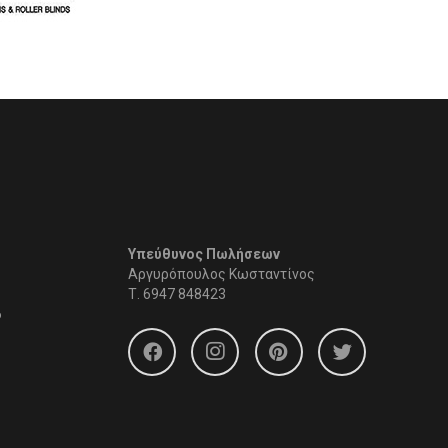
Υπεύθυνος Πωλήσεων
Αργυρόπουλος Κωσταντίνος
Τ.
6947 848423
6