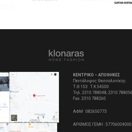
ΚΕΝΤΡΙΚΟ – ΑΠΟΘΗΚΕΣ
Πεντάλοφος Θεσσαλονίκης
Τ.Θ.153 Τ.Κ.54500
Τηλ. 2310 788048, 2310 78805
Fax. 2310 788260
ΑΦΜ : 082650773
ΑΡΙΘΜΟΣ ΓΕΜΗ : 57706004000