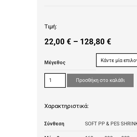
Τιμή:
Price
22,00
€
–
128,80
€
range:
22,00 
Μέγεθος
throug
128,80
ΧΑΛΙ
Προσθήκη στο καλάθι
ALTO
MODERN
9654
Χαρακτηριστικά:
L.GREY
PLH12
Σύνθεση
SOFT PP & PES SHRIN
ποσότητα