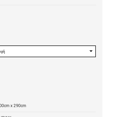
€
h
 €
200cm x 290cm