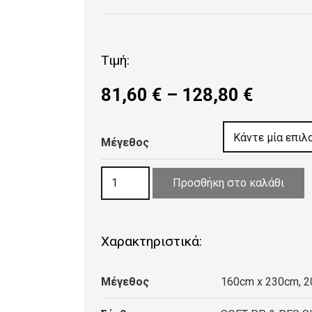
Τιμή:
Price
81,60
€
–
128,80
€
range:
81,60 
Μέγεθος
throug
128,80
ΧΑΛΙ
Προσθήκη στο καλάθι
ALTO
MODERN
9652
Χαρακτηριστικά:
CREAM
PLK65
Μέγεθος
160cm x 230cm, 
ποσότητα