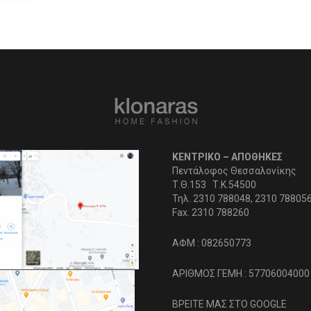
ΚΕΝΤΡΙΚΟ – ΑΠΟΘΗΚΕΣ
Πεντάλοφος Θεσσαλονίκης
Τ.Θ.153 Τ.Κ.54500
Τηλ. 2310 788048, 2310 78805
Fax. 2310 788260
ΑΦΜ : 082650773
ΑΡΙΘΜΟΣ ΓΕΜΗ : 57706004000
ΒΡΕΙΤΕ ΜΑΣ ΣΤΟ GOOGLE