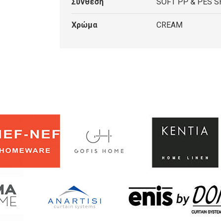
Σύνθεση
SOFT PP & PES S
Χρώμα
CREAM