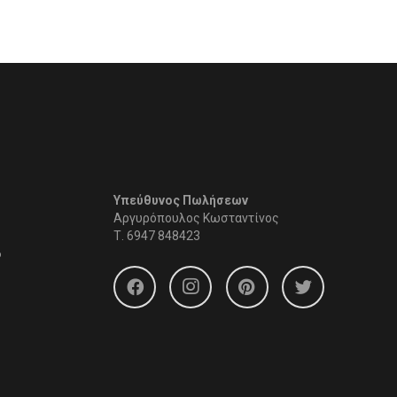
Υπεύθυνος Πωλήσεων
Αργυρόπουλος Κωσταντίνος
Τ.
6947 848423
6