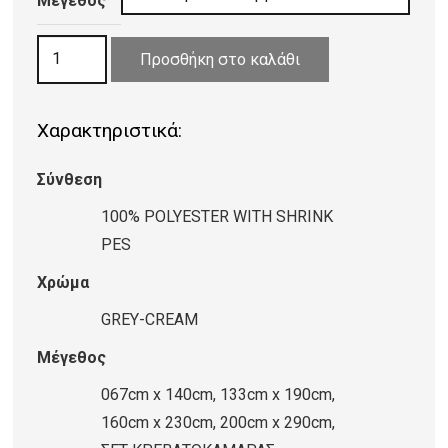
20,00 €
Μέγεθος
through
ΧΑΛΙ
120,00 €
Προσθήκη στο καλάθι
ASCOT
8305
Χαρακτηριστικά:
GREY-
CREAM
Σύνθεση
ποσότητα
100% POLYESTER WITH SHRINK
PES
Χρώμα
GREY-CREAM
Μέγεθος
067cm x 140cm, 133cm x 190cm,
160cm x 230cm, 200cm x 290cm,