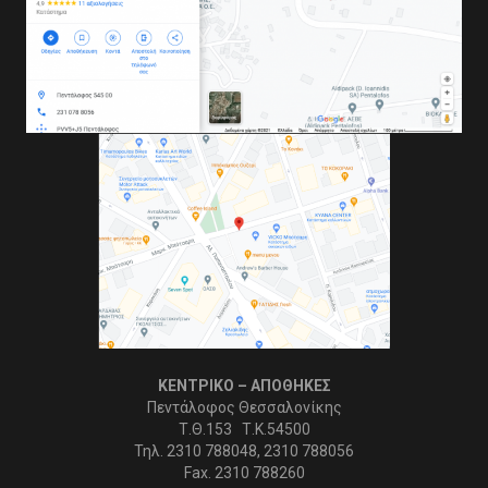
ΚΕΝΤΡΙΚΟ – ΑΠΟΘΗΚΕΣ
Πεντάλοφος Θεσσαλονίκης
Τ.Θ.153 Τ.Κ.54500
Τηλ. 2310 788048, 2310 788056
Fax. 2310 788260