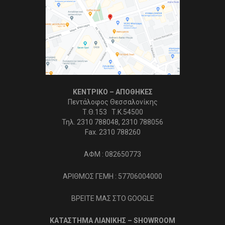
ΚΕΝΤΡΙΚΟ – ΑΠΟΘΗΚΕΣ
Πεντάλοφος Θεσσαλονίκης
Τ.Θ.153 Τ.Κ.54500
Τηλ. 2310 788048, 2310 788056
Fax. 2310 788260
ΑΦΜ : 082650773
ΑΡΙΘΜΟΣ ΓΕΜΗ : 57706004000
ΒΡΕΙΤΕ ΜΑΣ ΣΤΟ GOOGLE
ΚΑΤΑΣΤΗΜΑ ΛΙΑΝΙΚΗΣ – SHOWROOM