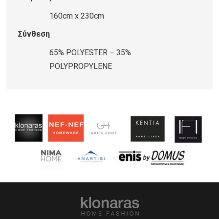
QUARTZ
ποσότητα
160cm x 230cm
Σύνθεση
65% POLYESTER – 35%
POLYPROPYLENE