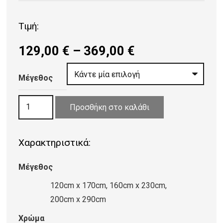
Τιμή:
Price
129,00
€
–
369,00
€
range:
129,00 €
Μέγεθος
through
ΧΑΛΙ
369,00 €
Προσθήκη στο καλάθι
ASIATIC
LONDON
Χαρακτηριστικά:
NOVA
DISTRESS
Μέγεθος
ORANGE
ποσότητα
120cm x 170cm, 160cm x 230cm,
200cm x 290cm
Χρώμα