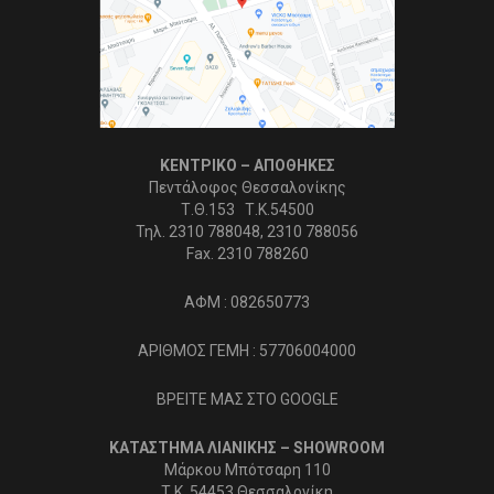
ΚΕΝΤΡΙΚΟ – ΑΠΟΘΗΚΕΣ
Πεντάλοφος Θεσσαλονίκης
Τ.Θ.153 Τ.Κ.54500
Τηλ. 2310 788048, 2310 788056
Fax. 2310 788260
ΑΦΜ : 082650773
ΑΡΙΘΜΟΣ ΓΕΜΗ : 57706004000
ΒΡΕΙΤΕ ΜΑΣ ΣΤΟ GOOGLE
ΚΑΤΑΣΤΗΜΑ ΛΙΑΝΙΚΗΣ – SHOWROOM
Μάρκου Μπότσαρη 110
Τ.Κ. 54453 Θεσσαλονίκη