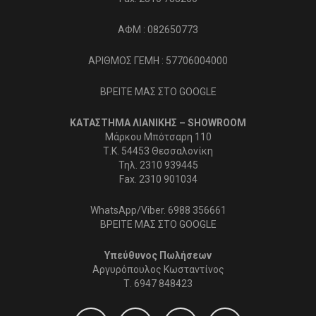
ΑΦΜ : 082650773
ΑΡΙΘΜΟΣ ΓΕΜΗ : 57706004000
ΒΡΕΙΤΕ ΜΑΣ ΣΤΟ GOOGLE
ΚΑΤΑΣΤΗΜΑ ΛΙΑΝΙΚΗΣ – SHOWROOM
Μάρκου Μπότσαρη 110
Τ.Κ. 54453 Θεσσαλονίκη
Τηλ. 2310 939445
Fax. 2310 901034
WhatsApp/Viber. 6988 356661
ΒΡΕΙΤΕ ΜΑΣ ΣΤΟ GOOGLE
Υπεύθυνος Πωλήσεων
Αργυρόπουλος Κωσταντίνος
Τ.
6947 848423