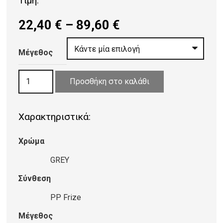
Τιμή:
Price
22,40
€
–
89,60
€
range:
22,40 €
Μέγεθος
through
ΧΑΛΙ
89,60 €
Προσθήκη στο καλάθι
GIARDINO
03/GREY
Χαρακτηριστικά:
ποσότητα
Χρώμα
GREY
Σύνθεση
PP Frize
Μέγεθος