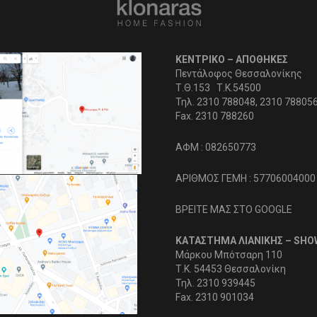
ΚΕΝΤΡΙΚΟ – ΑΠΟΘΗΚΕΣ
Πεντάλοφος Θεσσαλονίκης
Τ.Θ.153 Τ.Κ.54500
Τηλ. 2310 788048, 2310 78805
Fax. 2310 788260
ΑΦΜ : 082650773
ΑΡΙΘΜΟΣ ΓΕΜΗ : 57706004000
ΒΡΕΙΤΕ ΜΑΣ ΣΤΟ GOOGLE
ΚΑΤΑΣΤΗΜΑ ΛΙΑΝΙΚΗΣ – SH
Μάρκου Μπότσαρη 110
Τ.Κ. 54453 Θεσσαλονίκη
Τηλ. 2310 939445
Fax. 2310 901034