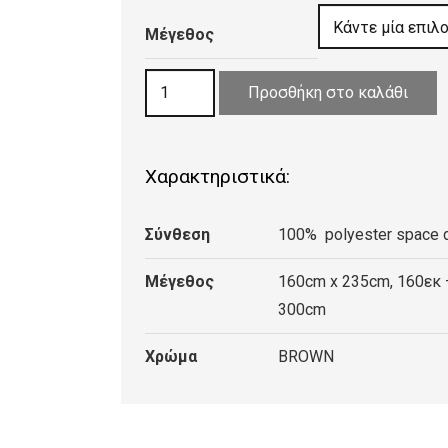
132,0
Μέγεθος
throu
370,4
ΧΑΛΙ
Προσθήκη στο καλάθι
IMPERIAL
40/M
BROWN
Χαρακτηριστικά:
ποσότητα
Σύνθεση
100% polyester space 
Μέγεθος
160cm x 235cm, 160εκ 
300cm
Χρώμα
BROWN