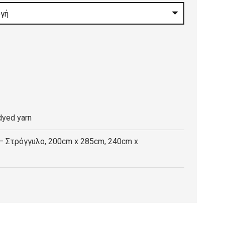
0 €
gh
0 €
dyed yarn
– Στρόγγυλο, 200cm x 285cm, 240cm x