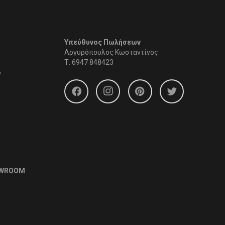
Υπεύθυνος Πωλήσεων
Αργυρόπουλος Κωσταντίνος
Τ.
6947 848423
6
OWROOM