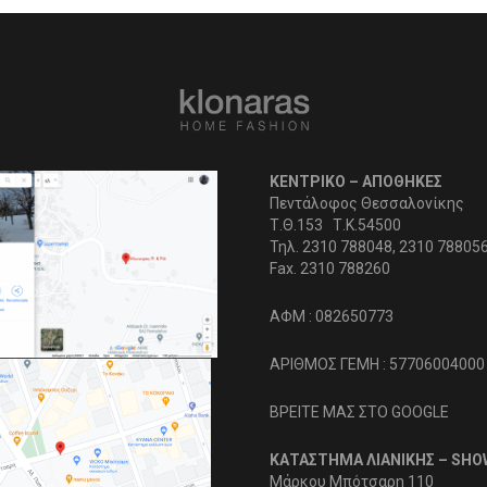
ΚΕΝΤΡΙΚΟ – ΑΠΟΘΗΚΕΣ
Πεντάλοφος Θεσσαλονίκης
Τ.Θ.153 Τ.Κ.54500
Τηλ. 2310 788048, 2310 78805
Fax. 2310 788260
ΑΦΜ : 082650773
ΑΡΙΘΜΟΣ ΓΕΜΗ : 57706004000
ΒΡΕΙΤΕ ΜΑΣ ΣΤΟ GOOGLE
ΚΑΤΑΣΤΗΜΑ ΛΙΑΝΙΚΗΣ – SH
Μάρκου Μπότσαρη 110