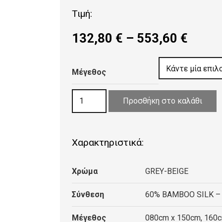
Τιμή:
Price
132,80
€
–
553,60
€
range
132,8
Μέγεθος
throu
553,6
ΧΑΛΙ
Προσθήκη στο καλάθι
LUXURIOUS
SILK
5989
Χαρακτηριστικά:
GREY
BEIGE
Χρώμα
GREY-BEIGE
ποσότητα
Σύνθεση
60% BAMBOO SILK –
Μέγεθος
080cm x 150cm, 160