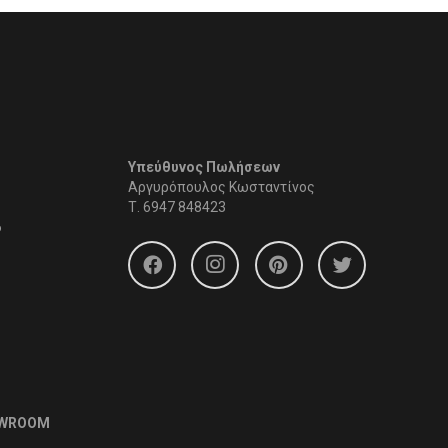
Υπεύθυνος Πωλήσεων
Αργυρόπουλος Κωσταντίνος
Τ.
6947 848423
6
OWROOM