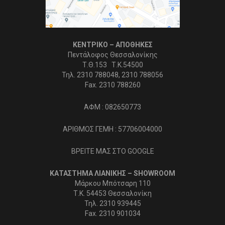
ΚΕΝΤΡΙΚΟ – ΑΠΟΘΗΚΕΣ
Πεντάλοφος Θεσσαλονίκης
Τ.Θ.153 Τ.Κ.54500
Τηλ. 2310 788048, 2310 788056
Fax. 2310 788260
ΑΦΜ : 082650773
ΑΡΙΘΜΟΣ ΓΕΜΗ : 57706004000
ΒΡΕΙΤΕ ΜΑΣ ΣΤΟ GOOGLE
ΚΑΤΑΣΤΗΜΑ ΛΙΑΝΙΚΗΣ – SHOWROOM
Μάρκου Μπότσαρη 110
Τ.Κ. 54453 Θεσσαλονίκη
Τηλ. 2310 939445
Fax. 2310 901034