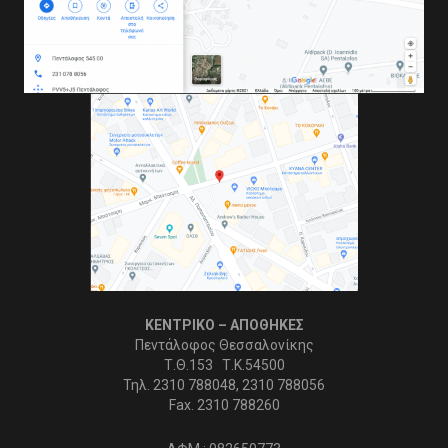
ΚΕΝΤΡΙΚΟ – ΑΠΟΘΗΚΕΣ
Πεντάλοφος Θεσσαλονίκης
Τ.Θ.153 Τ.Κ.54500
Τηλ. 2310 788048, 2310 788056
Fax. 2310 788260