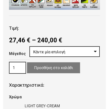
Τιμή:
Price
27,46
€
–
240,00
€
range:
27,46 €
Μέγεθος
through
ΧΑΛΙ
240,00 €
Προσθήκη στο καλάθι
OSLO
5359/SF
Χαρακτηριστικά:
416
CREAM-
Χρώμα
LIGHT
GREY
LIGHT GREY-CREAM