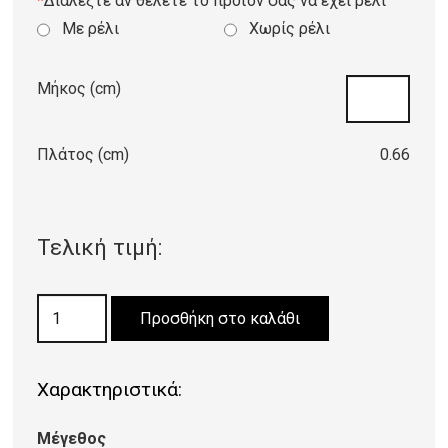
*
Διαλέξτε αν θέλετε το προϊόν σας να έχει ρέλι
Με ρέλι
Χωρίς ρέλι
Μήκος (cm)
Πλάτος (cm)
0.66
Τελική τιμή:
ΧΑΛΙ
Προσθήκη στο καλάθι
OSLO
5372/SF
Χαρακτηριστικά:
515
CREAM-
Μέγεθος
IVORY