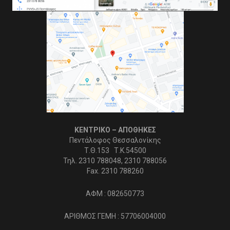
ΚΕΝΤΡΙΚΟ – ΑΠΟΘΗΚΕΣ
Πεντάλοφος Θεσσαλονίκης
Τ.Θ.153 Τ.Κ.54500
Τηλ. 2310 788048, 2310 788056
Fax. 2310 788260
ΑΦΜ : 082650773
ΑΡΙΘΜΟΣ ΓΕΜΗ : 57706004000