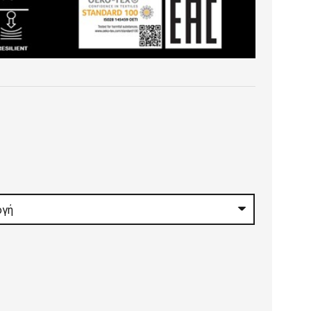
:
0 €
gh
0 €