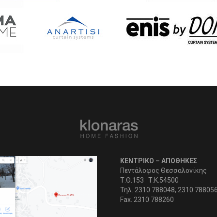
ΚΕΝΤΡΙΚΟ – ΑΠΟΘΗΚΕΣ
Πεντάλοφος Θεσσαλονίκης
Τ.Θ.153 Τ.Κ.54500
Τηλ. 2310 788048, 2310 78805
Fax. 2310 788260