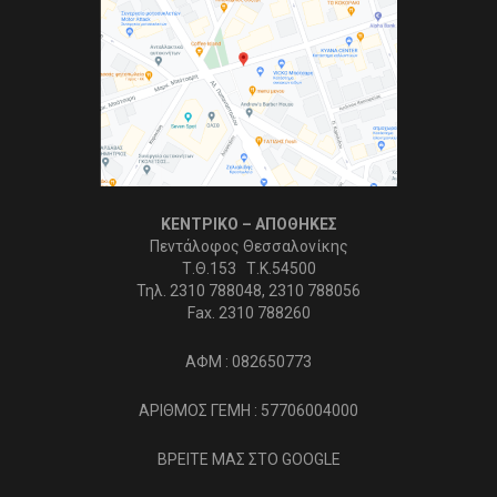
ΚΕΝΤΡΙΚΟ – ΑΠΟΘΗΚΕΣ
Πεντάλοφος Θεσσαλονίκης
Τ.Θ.153 Τ.Κ.54500
Τηλ. 2310 788048, 2310 788056
Fax. 2310 788260
ΑΦΜ : 082650773
ΑΡΙΘΜΟΣ ΓΕΜΗ : 57706004000
ΒΡΕΙΤΕ ΜΑΣ ΣΤΟ GOOGLE