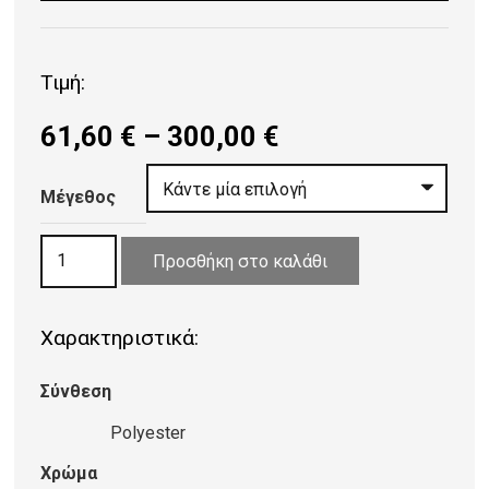
Τιμή:
Price
61,60
€
–
300,00
€
range:
61,60 €
Μέγεθος
through
ΧΑΛΙ
300,00 €
Προσθήκη στο καλάθι
PEARL
VINTAGE
Χαρακτηριστικά:
2089
LIGHT
Σύνθεση
BLUE
ποσότητα
Polyester
Χρώμα