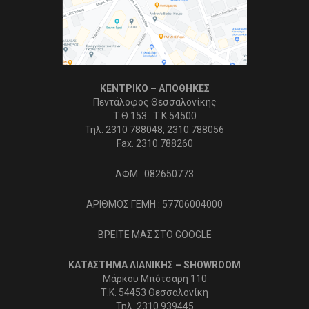
ΚΕΝΤΡΙΚΟ – ΑΠΟΘΗΚΕΣ
Πεντάλοφος Θεσσαλονίκης
Τ.Θ.153 Τ.Κ.54500
Τηλ. 2310 788048, 2310 788056
Fax. 2310 788260
ΑΦΜ : 082650773
ΑΡΙΘΜΟΣ ΓΕΜΗ : 57706004000
ΒΡΕΙΤΕ ΜΑΣ ΣΤΟ GOOGLE
ΚΑΤΑΣΤΗΜΑ ΛΙΑΝΙΚΗΣ – SHOWROOM
Μάρκου Μπότσαρη 110
Τ.Κ. 54453 Θεσσαλονίκη
Τηλ. 2310 939445