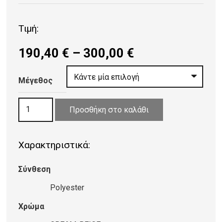
Τιμή:
Price
190,40
€
–
300,00
€
range:
190,40 €
Μέγεθος
through
ΧΑΛΙ
300,00 €
Προσθήκη στο καλάθι
PEARL
9405
Χαρακτηριστικά:
CREAM-
BEIGE
Σύνθεση
ποσότητα
Polyester
Χρώμα