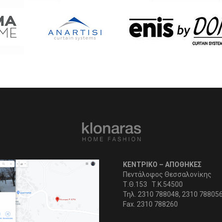
ΚΕΝΤΡΙΚΟ – ΑΠΟΘΗΚΕΣ
Πεντάλοφος Θεσσαλονίκης
Τ.Θ.153 Τ.Κ.54500
Τηλ. 2310 788048, 2310 78805
Fax. 2310 788260