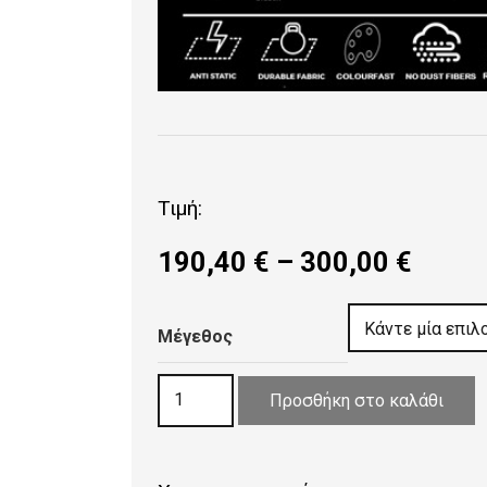
Τιμή:
Price
190,40
€
–
300,00
€
range
190,4
Μέγεθος
throu
300,0
ΧΑΛΙ
Προσθήκη στο καλάθι
PEARL
MODERN
8556