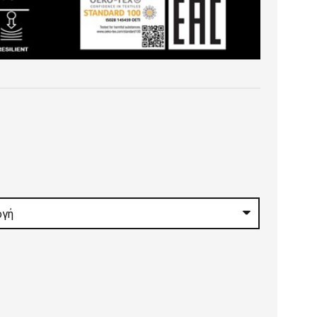
:
0 €
gh
0 €