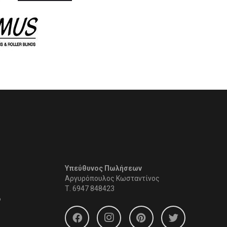
Υπεύθυνος Πωλήσεων
Αργυρόπουλος Κωσταντίνος
Τ.
6947 848423
6