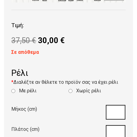
Τιμή:
Original
Η
37,50
€
30,00
€
price
τρέχουσα
Σε απόθεμα
was:
τιμή
37,50 €.
είναι:
Ρέλι
30,00 €.
*
Διαλέξτε αν θέλετε το προϊόν σας να έχει ρέλι
Με ρέλι
Χωρίς ρέλι
Μήκος (cm)
Πλάτος (cm)