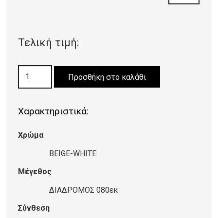
Τελική τιμή:
ΧΑΛΙ
Προσθήκη στο καλάθι
VELVET
MODERN
Χαρακτηριστικά:
9249/Beige
White
Χρώμα
ΔΙΑΔΡΟΜΟΣ
0,80εκ
BEIGE-WHITE
ποσότητα
Μέγεθος
ΔΙΑΔΡΟΜΟΣ 080εκ
Σύνθεση