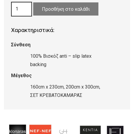
ΧΑΛΙ
321,60 €
Προσθήκη στο καλάθι
VISCOSE
FARASHE
Χαρακτηριστικά:
952/473510
ποσότητα
Σύνθεση
100% Βισκόζ anti – slip latex
backing
Μέγεθος
160cm x 230cm, 200cm x 300cm,
ΣΕΤ ΚΡΕΒΑΤΟΚΑΜΑΡΑΣ