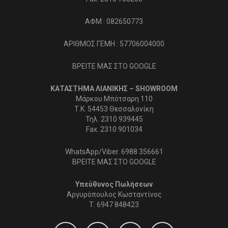
ΑΦΜ : 082650773
ΑΡΙΘΜΟΣ ΓΕΜΗ : 57706004000
ΒΡΕΙΤΕ ΜΑΣ ΣΤΟ GOOGLE
ΚΑΤΑΣΤΗΜΑ ΛΙΑΝΙΚΗΣ – SHOWROOM
Μάρκου Μπότσαρη 110
Τ.Κ. 54453 Θεσσαλονίκη
Τηλ. 2310 939445
Fax. 2310 901034
WhatsApp/Viber. 6988 356661
ΒΡΕΙΤΕ ΜΑΣ ΣΤΟ GOOGLE
Υπεύθυνος Πωλήσεων
Αργυρόπουλος Κωσταντίνος
Τ.
6947 848423