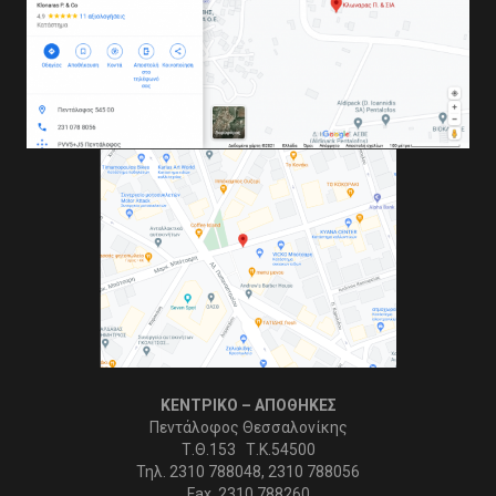
ΚΕΝΤΡΙΚΟ – ΑΠΟΘΗΚΕΣ
Πεντάλοφος Θεσσαλονίκης
Τ.Θ.153 Τ.Κ.54500
Τηλ. 2310 788048, 2310 788056
Fax. 2310 788260