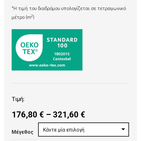
*Η τιμή του διαδρόμου υπολογίζεται σε τετραγωνικό
2
μέτρο (m
)
Τιμή:
Price
176,80
€
–
321,60
€
range:
176,80 €
Μέγεθος
through