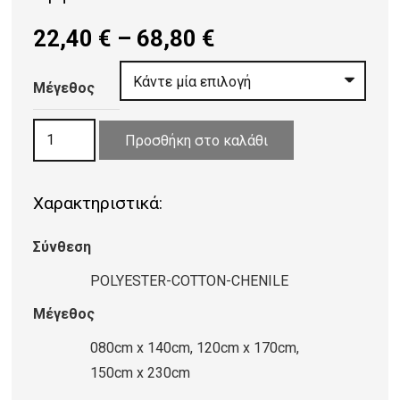
Price
22,40
€
–
68,80
€
range:
22,40 €
Μέγεθος
through
ΧΑΛΙ
68,80 €
Προσθήκη στο καλάθι
ΙCΟΝΙΚ
9408
Χαρακτηριστικά:
ποσότητα
Σύνθεση
POLYESTER-COTTON-CHENILE
Μέγεθος
080cm x 140cm, 120cm x 170cm,
150cm x 230cm