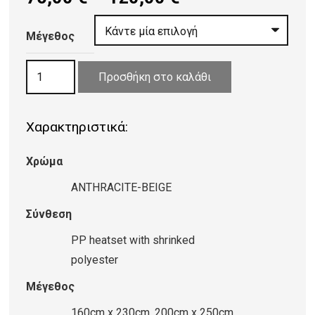
range:
75,00 €
Μέγεθος
through
ΧΑΛΙ
120,00 €
Προσθήκη στο καλάθι
VELVET
8168/Anthracite
Χαρακτηριστικά:
Beige
ποσότητα
Χρώμα
ANTHRACITE-BEIGE
Σύνθεση
PP heatset with shrinked
polyester
Μέγεθος
160cm x 230cm, 200cm x 250cm,