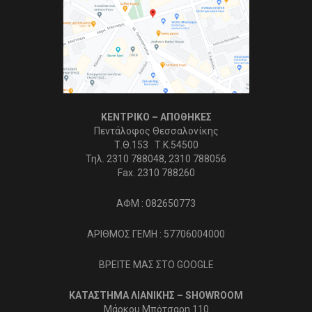
ΚΕΝΤΡΙΚΟ – ΑΠΟΘΗΚΕΣ
Πεντάλοφος Θεσσαλονίκης
Τ.Θ.153 Τ.Κ.54500
Τηλ. 2310 788048, 2310 788056
Fax. 2310 788260
ΑΦΜ : 082650773
ΑΡΙΘΜΟΣ ΓΕΜΗ : 57706004000
ΒΡΕΙΤΕ ΜΑΣ ΣΤΟ GOOGLE
ΚΑΤΑΣΤΗΜΑ ΛΙΑΝΙΚΗΣ – SHOWROOM
Μάρκου Μπότσαρη 110