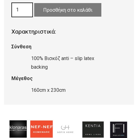
247,00 €.
είναι:
ΧΑΛΙ
197,60 €.
Προσθήκη στο καλάθι
VISCOSE
FARASHE
Χαρακτηριστικά:
492/473444
ποσότητα
Σύνθεση
100% Βισκόζ anti – slip latex
backing
Μέγεθος
160cm x 230cm