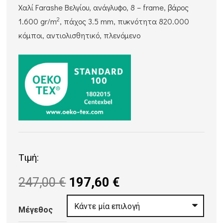
Χαλί Farashe Βελγίου, ανάγλυφο, 8 – frame, βάρος
2
1.600 gr/m
, πάχος 3.5 mm, πυκνότητα 820.000
κόμποι, αντιολισθητικό, πλενόμενο
Τιμή:
Original
Η
247,00
€
197,60
€
price
τρέχουσα
was:
τιμή
Μέγεθος