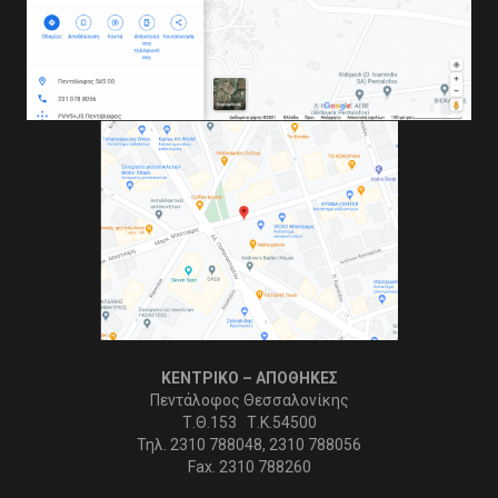
ΚΕΝΤΡΙΚΟ – ΑΠΟΘΗΚΕΣ
Πεντάλοφος Θεσσαλονίκης
Τ.Θ.153 Τ.Κ.54500
Τηλ. 2310 788048, 2310 788056
Fax. 2310 788260