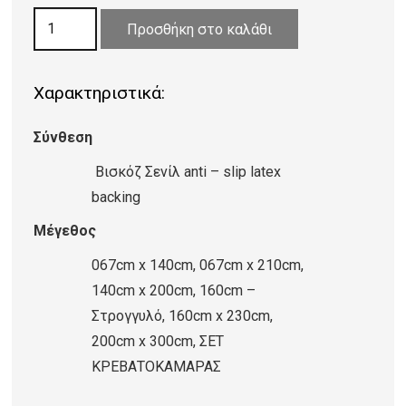
through
ΧΑΛΙ
321,60 €
Προσθήκη στο καλάθι
VISCOSE
FARASHE
Χαρακτηριστικά:
171/491660
ποσότητα
Σύνθεση
Βισκόζ Σενίλ anti – slip latex
backing
Μέγεθος
067cm x 140cm, 067cm x 210cm,
140cm x 200cm, 160cm –
Στρογγυλό, 160cm x 230cm,
200cm x 300cm, ΣΕΤ
ΚΡΕΒΑΤΟΚΑΜΑΡΑΣ