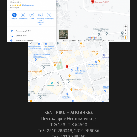
ΚΕΝΤΡΙΚΟ – ΑΠΟΘΗΚΕΣ
Πεντάλοφος Θεσσαλονίκης
Τ.Θ.153 Τ.Κ.54500
Τηλ. 2310 788048, 2310 788056
Fax. 2310 788260