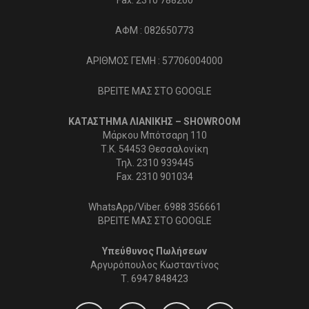
ΑΦΜ : 082650773
ΑΡΙΘΜΟΣ ΓΕΜΗ : 57706004000
ΒΡΕΙΤΕ ΜΑΣ ΣΤΟ GOOGLE
ΚΑΤΑΣΤΗΜΑ ΛΙΑΝΙΚΗΣ – SHOWROOM
Μάρκου Μπότσαρη 110
Τ.Κ. 54453 Θεσσαλονίκη
Τηλ. 2310 939445
Fax. 2310 901034
WhatsApp/Viber. 6988 356661
ΒΡΕΙΤΕ ΜΑΣ ΣΤΟ GOOGLE
Υπεύθυνος Πωλήσεων
Αργυρόπουλος Κωσταντίνος
Τ.
6947 848423