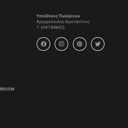
Υπεύθυνος Πωλήσεων
Αργυρόπουλος Κωσταντίνος
Τ.
6947 848423
6
OWROOM