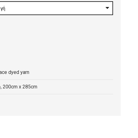
0 €
gh
0 €
ace dyed yarn
, 200cm x 285cm