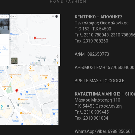
ΚΕΝΤΡΙΚΟ – ΑΠΟΘΗΚΕΣ
Πεντάλοφος Θεσσαλονίκης
Τ.Θ.153 Τ.Κ.54500
Τηλ. 2310 788048, 2310 78805
Fax. 2310 788260
ΑΦΜ : 082650773
ΑΡΙΘΜΟΣ ΓΕΜΗ : 57706004000
ΒΡΕΙΤΕ ΜΑΣ ΣΤΟ GOOGLE
ΚΑΤΑΣΤΗΜΑ ΛΙΑΝΙΚΗΣ – SH
Μάρκου Μπότσαρη 110
Τ.Κ. 54453 Θεσσαλονίκη
Τηλ. 2310 939445
Fax. 2310 901034
WhatsApp/Viber. 6988 356661