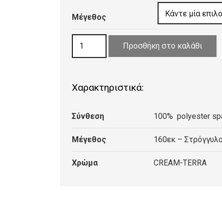
105,0
Μέγεθος
throu
245,0
ΧΑΛΙ
Προσθήκη στο καλάθι
IMPERIAL
01/W
CREAM-
Χαρακτηριστικά:
TERRA
ποσότητα
Σύνθεση
100% polyester sp
Μέγεθος
160εκ – Στρόγγυλο
Χρώμα
CREAM-TERRA