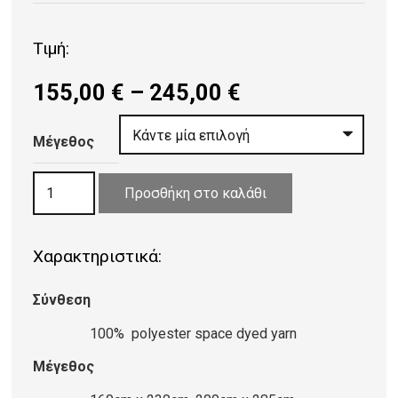
Τιμή:
Price
155,00
€
–
245,00
€
range:
155,00 €
Μέγεθος
through
ΧΑΛΙ
245,00 €
Προσθήκη στο καλάθι
IMPERIAL
2504/X
Χαρακτηριστικά:
GREYISH-
BLUE
Σύνθεση
ποσότητα
100% polyester space dyed yarn
Μέγεθος