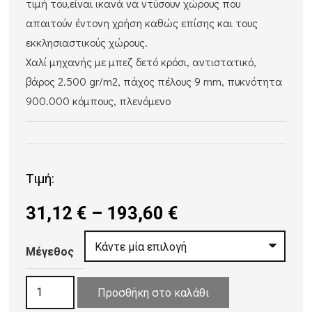
τιμή του,είναι ικανά να ντύσουν χώρους που
απαιτούν έντονη χρήση καθώς επίσης και τους
εκκλησιαστικούς χώρους.
Χαλί μηχανής με μπεζ δετό κρόσι, αντιστατικό,
βάρος 2.500 gr/m2, πάχος πέλους 9 mm, πυκνότητα
900.000 κόμπους, πλενόμενο
Τιμή:
Price
31,12
€
–
193,60
€
range:
31,12 €
Μέγεθος
through
ΧΑΛΙ
193,60 €
Προσθήκη στο καλάθι
ORIAN