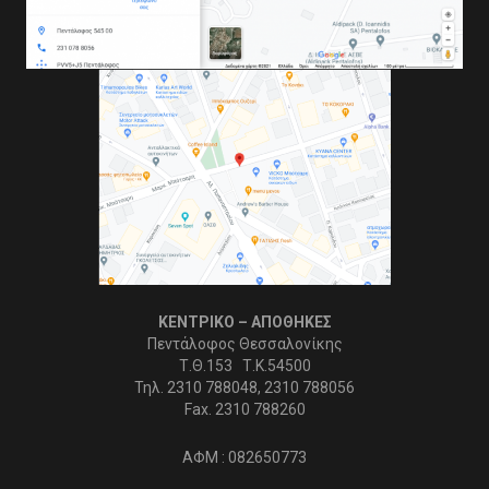
ΚΕΝΤΡΙΚΟ – ΑΠΟΘΗΚΕΣ
Πεντάλοφος Θεσσαλονίκης
Τ.Θ.153 Τ.Κ.54500
Τηλ. 2310 788048, 2310 788056
Fax. 2310 788260
ΑΦΜ : 082650773