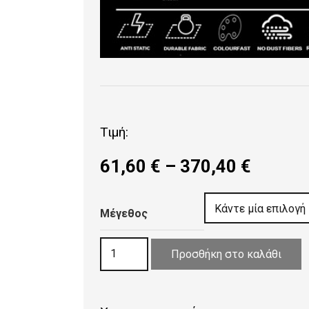
Τιμή:
Price
61,60
€
–
370,40
€
range:
61,60 
Μέγεθος
throug
370,40
ΧΑΛΙ
Προσθήκη στο καλάθι
PEARL
9404
CREAM-