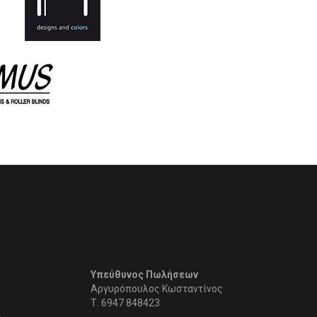
Υπεύθυνος Πωλήσεων
Αργυρόπουλος Κωσταντίνος
Τ.
6947 848423