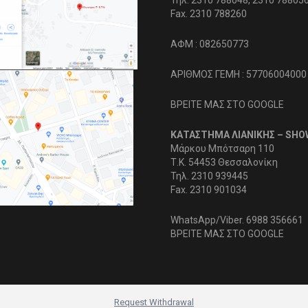
Τηλ. 2310 788048, 2310 78805
Fax. 2310 788260
ΑΦΜ : 082650773
ΑΡΙΘΜΟΣ ΓΕΜΗ : 57706004000
ΒΡΕΙΤΕ ΜΑΣ ΣΤΟ GOOGLE
ΚΑΤΑΣΤΗΜΑ ΛΙΑΝΙΚΗΣ – SH
Μάρκου Μπότσαρη 110
Τ.Κ. 54453 Θεσσαλονίκη
Τηλ. 2310 939445
Fax. 2310 901034
WhatsApp/Viber. 6988 356661
ΒΡΕΙΤΕ ΜΑΣ ΣΤΟ GOOGLE
Request Withdrawal