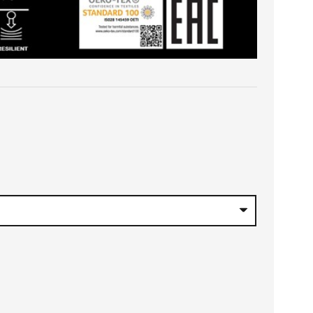
€
h
 €