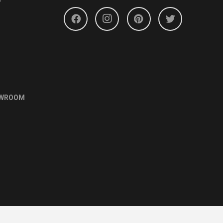
6
OWROOM