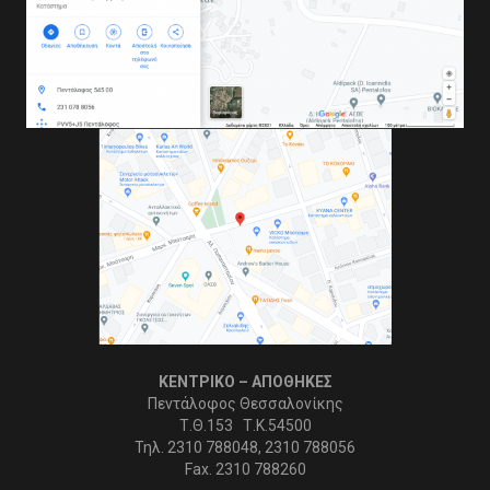
ΚΕΝΤΡΙΚΟ – ΑΠΟΘΗΚΕΣ
Πεντάλοφος Θεσσαλονίκης
Τ.Θ.153 Τ.Κ.54500
Τηλ. 2310 788048, 2310 788056
Fax. 2310 788260